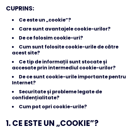
CUPRINS:
Ce este un „cookie”?
Care sunt avantajele cookie-urilor?
De ce folosim cookie-uri?
Cum sunt folosite cookie-urile de către
acest site?
Ce tip de informații sunt stocate și
accesate prin intermediul cookie-urilor?
De ce sunt cookie-urile importante pentru
Internet?
Securitate și probleme legate de
confidențialitate?
Cum pot opri cookie-urile?
1. CE ESTE UN „COOKIE”?