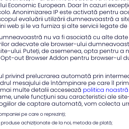
ului Economic European. Doar în cazuri excepți
colo. Anonimizarea IP este activată pentru ace
scopul evaluării utilizării dumneavoastră a si
web și le va furniza și alte servicii legate de a
umneavoastră nu va fi asociată cu alte date d
etărilor adecvate ale browser-ului dumneavoast
 site-ului. Puteți, de asemenea, opta pentru a n
cs Opt-out Browser Addon pentru browser-ul
dul privind prelucrarea automată prin interme
rul mesajului de întâmpinare pe care îl prime
u mai multe detalii accesează
politica noastră
me, unele funcțiuni sau caracteristici ale sit
ologiilor de captare automată, vom colecta u
paniei pe care o reprezinți;
și produse achiziționate de la noi, metoda de plată;