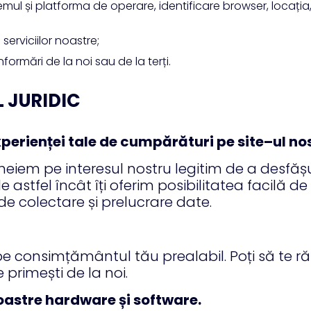
emul și platforma de operare, identificare browser, locația, 
serviciilor noastre;
nformări de la noi sau de la terți.
L JURIDIC
experienței tale de cumpărături pe site–ul no
meiem pe interesul nostru legitim de a desfăș
tale astfel încât îți oferim posibilitatea facilă
 de colectare și prelucrare date.
e consimțământul tău prealabil. Poți să te 
primești de la noi.
noastre hardware și software.