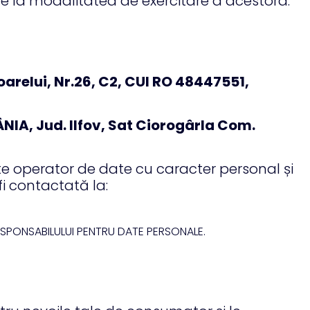
re la modalitatea de exercitare a acestora.
oarelui, Nr.26, C2, CUI RO 48447551,
IA, Jud. Ilfov, Sat Ciorogârla Com.
e operator de date cu caracter personal și
 contactată la:
a RESPONSABILULUI PENTRU DATE PERSONALE.