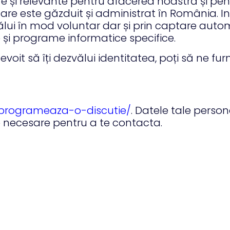
re și relevante pentru afacerea noastră și pen
are este găzduit și administrat în România. In
vălui în mod voluntar dar și prin captare aut
e și programe informatice specifice.
i nevoit să îți dezvălui identitatea, poți să ne f
ro/programeaza-o-discutie/
. Datele tale person
le necesare pentru a te contacta.