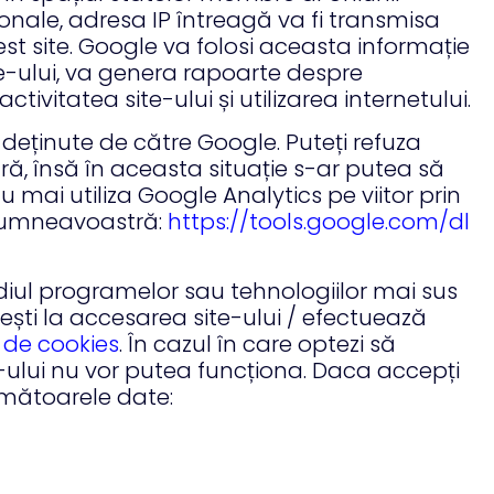
onale, adresa IP întreagă va fi transmisa
st site. Google va folosi aceasta informație
te-ului, va genera rapoarte despre
ctivitatea site-ului și utilizarea internetului.
eținute de către Google. Puteți refuza
ră, însă în aceasta situație s-ar putea să
u mai utiliza Google Analytics pe viitor prin
 dumneavoastră:
https://tools.google.com/dl
diul programelor sau tehnologiilor mai sus
ști la accesarea site-ului / efectuează
 de cookies
. În cazul în care optezi să
e-ului nu vor putea funcționa. Daca accepți
rmătoarele date: