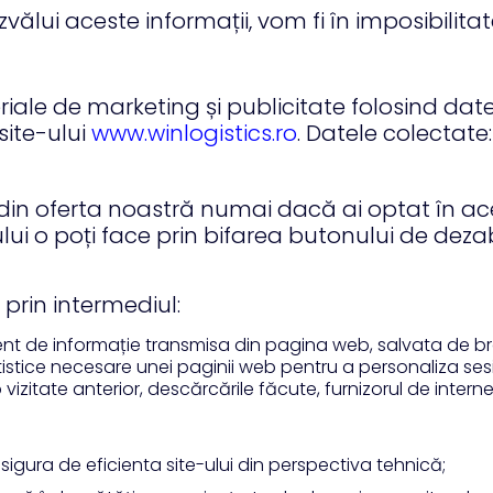
zvălui aceste informații, vom fi în imposibilita
riale de marketing și publicitate folosind dat
site-ului
www.winlogistics.ro
. Datele colectate:
 din oferta noastră numai dacă ai optat în ace
i o poți face prin bifarea butonului de dezab
 prin intermediul:
t de informație transmisa din pagina web, salvata de brow
tistice necesare unei paginii web pentru a personaliza ses
ate anterior, descărcările făcute, furnizorul de internet uti
gura de eficienta site-ului din perspectiva tehnică;