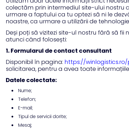
Utilizăm doar acele informații strict necesa
colectăm prin intermediul site-ului nostru c
urmare a faptului ca tu optezi să ni le dez
noastre, ca urmare a utilizării de tehnologi
Deși poți să vizitezi site-ul nostru fără să fi
atunci când folosești:
1. Formularul de contact consultant
Disponibil în pagina:
https://winlogistics.
solicitarea, pentru a avea toate informații
Datele colectate:
Nume;
Telefon;
E-mail;
Tipul de servicii dorite;
Mesaj;