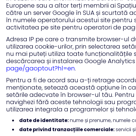
Europene sau a altor terți membrii ai Spați
către un server Google în SUA și scurtată a
în numele operatorului acestui site pentru 
activitatea pe site pentru operatori de pagini 
Adresa IP pe care o transmite browser-ul d
utilizarea cookie-urilor, prin selectarea s
nu mai puteți utiliza toate funcționalitățile
descărcarea și instalarea Google Analyti
page/gaoptout?hl=en
.
Pentru a fi de acord sau a-ți retrage acor
menționate, setează această opțiune în cad
setările adecvate în browser-ul tău. Pentr
navighezi fără aceste tehnologii sau progra
utilizarea integrala a programelor și tehn
date de identitate:
nume și prenume, numele com
date privind tranzacțiile comerciale:
servicii 