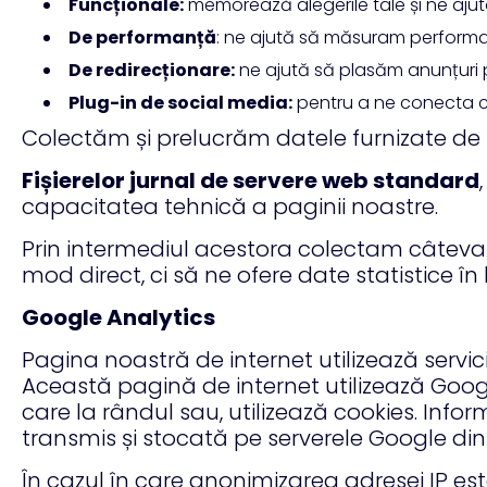
Funcționale:
memorează alegerile tale și ne ajut
De performanță
: ne ajută să măsuram performanț
De redirecționare:
ne ajută să plasăm anunțuri pu
Plug-in de social media:
pentru a ne conecta cli
Colectăm și prelucrăm datele furnizate de 
Fișierelor jurnal de servere web standard
capacitatea tehnică a paginii noastre.
Prin intermediul acestora colectam câteva i
mod direct, ci să ne ofere date statistice în
Google Analytics
Pagina noastră de internet utilizează servici
Această pagină de internet utilizează Google
care la rândul sau, utilizează cookies. Inf
transmis și stocată pe serverele Google din
În cazul în care anonimizarea adresei IP es