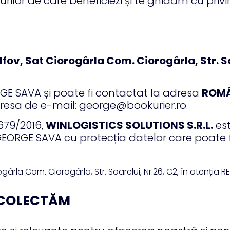
lor de care beneficiezi și te ghidăm cu privi
lfov, Sat Ciorogârla Com. Ciorogârla, Str. S
RGE SAVA și poate fi contactat la adresa
ROMÂN
dresa de e-mail: george@bookurier.ro.
679/2016,
WINLOGISTICS SOLUTIONS S.R.L.
est
RGE SAVA cu protecția datelor care poate fi
ogârla Com. Ciorogârla, Str. Soarelui, Nr.26, C2, în atenți
E COLECTĂM