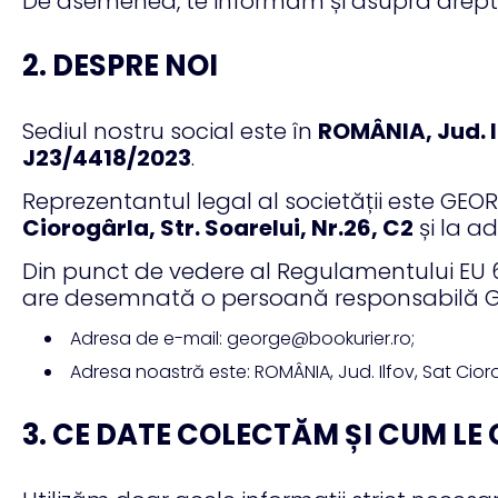
De asemenea, te informăm și asupra drepturi
2. DESPRE NOI
Sediul nostru social este în
ROMÂNIA, Jud. I
J23/4418/2023
.
Reprezentantul legal al societății este GEO
Ciorogârla, Str. Soarelui, Nr.26, C2
și la a
Din punct de vedere al Regulamentului EU 
are desemnată o persoană responsabilă GEO
Adresa de e-mail: george@bookurier.ro;
Adresa noastră este: ROMÂNIA, Jud. Ilfov, Sat Cior
3. CE DATE COLECTĂM ȘI CUM L