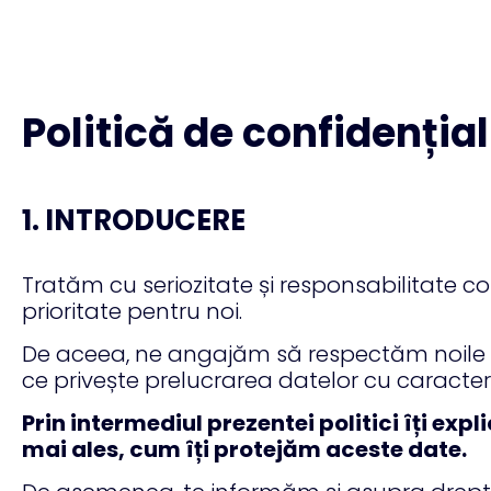
Politică de confidențial
1. INTRODUCERE
Tratăm cu seriozitate și responsabilitate co
prioritate pentru noi.
De aceea, ne angajăm să respectăm noile 
ce privește prelucrarea datelor cu caracter 
Prin intermediul prezentei politici îți e
mai ales, cum îți protejăm aceste date.