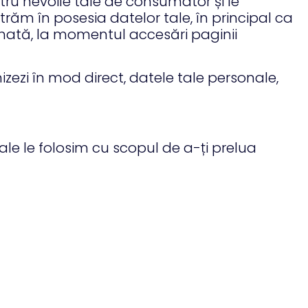
tru nevoile tale de consumator și le
trăm în posesia datelor tale, în principal ca
omată, la momentul accesări paginii
urnizezi în mod direct, datele tale personale,
ale le folosim cu scopul de a-ți prelua