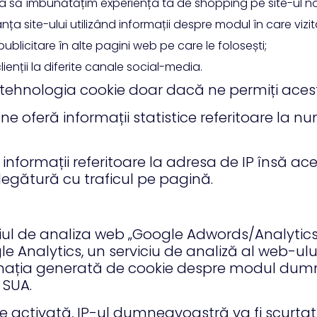
a să îmbunătățim experiența ta de shopping pe site-ul no
a site-ului utilizând informații despre modul în care vizita
blicitare în alte pagini web pe care le folosești;
enții la diferite canale social-media.
tehnologia cookie doar dacă ne permiți acest
, ne oferă informații statistice referitoare la 
nformații referitoare la adresa de IP însă ace
 legătură cu traficul pe pagină.
ul de analiza web „Google Adwords/Analytics“ al
 Analytics, un serviciu de analiză al web-ului 
ormația generată de cookie despre modul dumnea
 SUA.
te activată, IP-ul dumneavoastră va fi scurtat